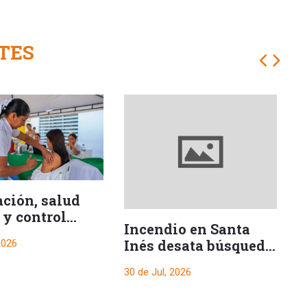
TES
M
ción, salud
t
 y control
m
Incendio en Santa
rio marcan
30
r
Inés desata búsqueda
2026
e semestral en
m
de posibles
30 de Jul, 2026
responsables