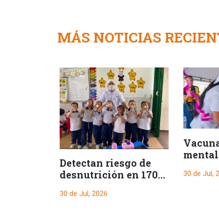
MÁS NOTICIAS RECIEN
Vacuna
mental
Detectan riesgo de
sanita
desnutrición en 170
30 de Jul, 
balanc
estudiantes de Ibagué
Ibagué
30 de Jul, 2026