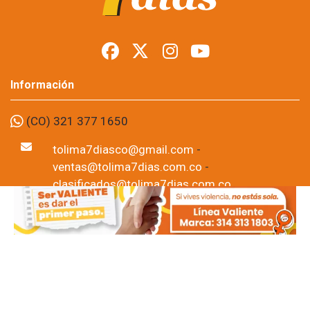
Información
(CO) 321 377 1650
tolima7diasco@gmail.com
-
ventas@tolima7dias.com.co
-
clasificados@tolima7dias.com.co
CÓDIGO ISSN: 2011-6462 Tolima7dias.com.co
Tolima7dias.com.co - Prohibida su reproducción total o
parcial, así como su traducción a cualquier idioma sin
autorización escrita de su titular. Noticias de Ibagué-
Tolima, Colombia y el mundo.