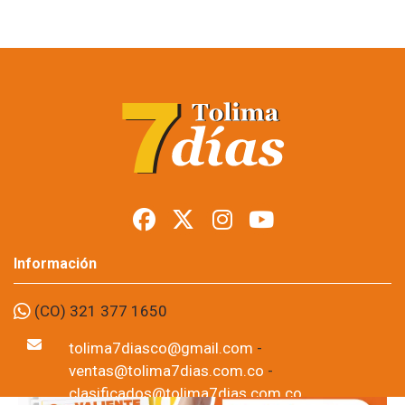
Quiere volverse
millonario: compre el
Extra Pijao de la
Lotería del Tolima