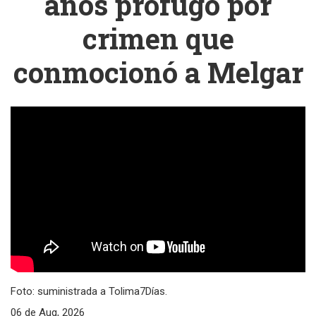
años prófugo por
crimen que
conmocionó a Melgar
Foto: suministrada a Tolima7Días.
06 de Aug, 2026