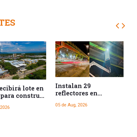
TES
Instalan 29
A
cibirá lote en
reflectores en
i
 para construir
viaducto para
d
complejo de
05 de Aug, 2026
05
reforzar la
 2026
ión
iluminación
nocturna