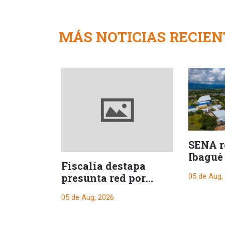
MÁS NOTICIAS RECIEN
SENA re
Ibagué
Fiscalía destapa
nuevo 
presunta red por
05 de Aug,
formac
contratos de regalías
05 de Aug, 2026