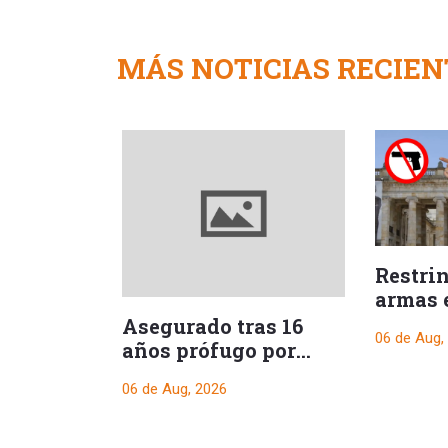
MÁS NOTICIAS RECIEN
Restri
armas 
durant
Asegurado tras 16
06 de Aug,
presid
años prófugo por
crimen que
06 de Aug, 2026
conmocionó a Melgar