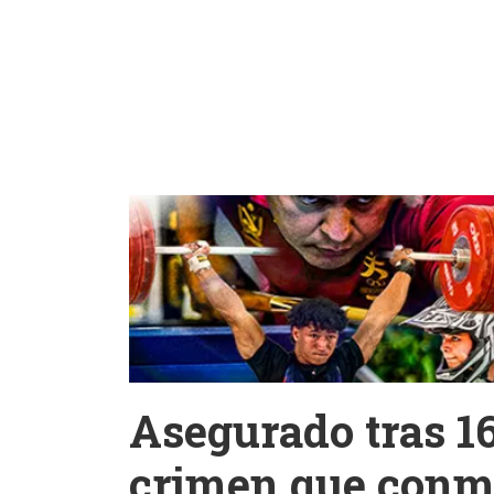
Asegurado tras 1
crimen que conm