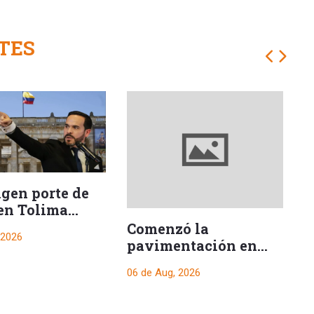
TES
ngen porte de
en Tolima
e posesión
Comenzó la
H
 2026
encial
pavimentación en
s
uno de los tramos
06 de Aug, 2026
06
hacia El Salado