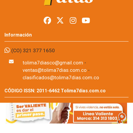
durante posesión
presidencial
Foto: suministrada a Tolima7Días.
06 de Aug, 2026
Los permisos para portar armas de fuego y armas traumáticas
quedaron suspendidos temporalmente en todo el
departamento del Tolima desde este jueves 6 de agosto y
hasta las 11:59 de la noche del domingo 9 de agosto. La
medida fue adoptada por la Sexta Brigada del Ejército Nacional
como parte de las disposiciones de seguridad previstas para la
posesión presidencial correspondiente al periodo 2026-2030.
Por: Editor Región,
Tolima7dias.com.co