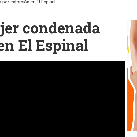
por extorsión en El Espinal
jer condenada
en El Espinal