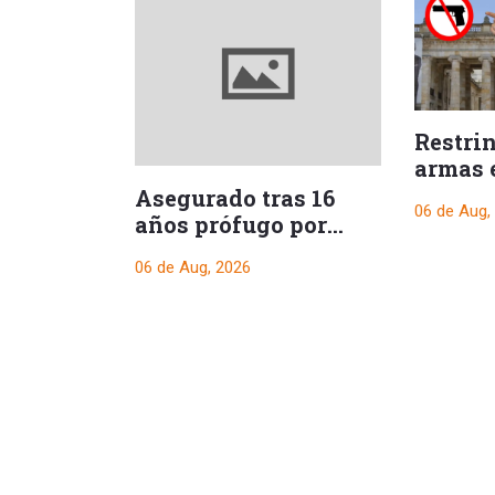
Restri
armas 
durant
Asegurado tras 16
06 de Aug,
presid
años prófugo por
crimen que
06 de Aug, 2026
conmocionó a Melgar