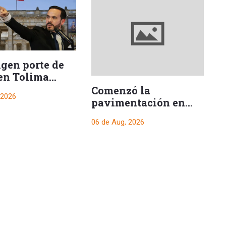
ngen porte de
en Tolima
e posesión
Comenzó la
H
 2026
encial
pavimentación en
s
uno de los tramos
06 de Aug, 2026
06
hacia El Salado