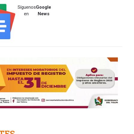
Síguenos
Google
en
News
TES