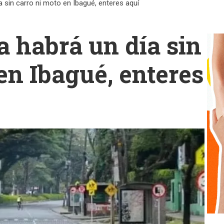
 sin carro ni moto en Ibagué, enteres aquí
a habrá un día sin
en Ibagué, enteres