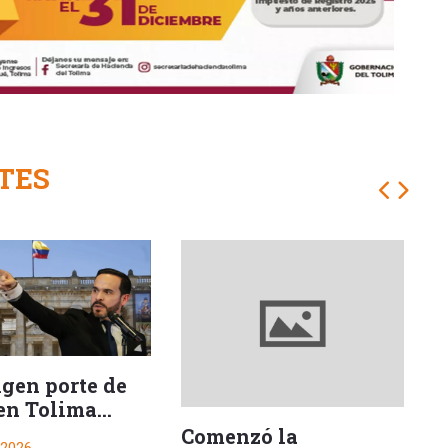
TES
ngen porte de
en Tolima
e posesión
Comenzó la
H