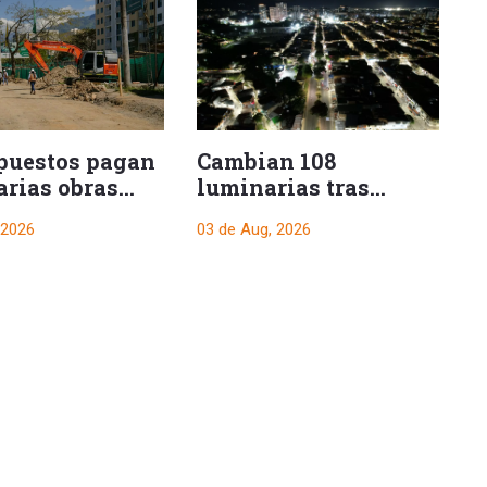
Cambian 108
puestos pagan
luminarias tras
arias obras
R
fallas en la avenida
c
03 de Aug, 2026
 2026
Guabinal
d
03
c