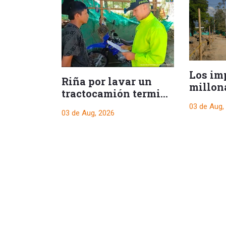
Los im
Riña por lavar un
millon
tractocamión terminó
viales
en homicidio y
03 de Aug,
03 de Aug, 2026
captura de un
presunto responsable