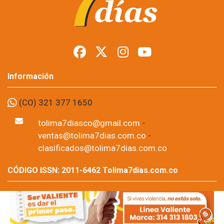
armas en Tolima
durante posesión
presidencial
Foto: suministrada a Tolima7Días.
06 de Aug, 2026
Los permisos para portar armas de fuego y armas traumáticas
quedaron suspendidos temporalmente en todo el
departamento del Tolima desde este jueves 6 de agosto y
hasta las 11:59 de la noche del domingo 9 de agosto. La
medida fue adoptada por la Sexta Brigada del Ejército Nacional
como parte de las disposiciones de seguridad previstas para la
posesión presidencial correspondiente al periodo 2026-2030.