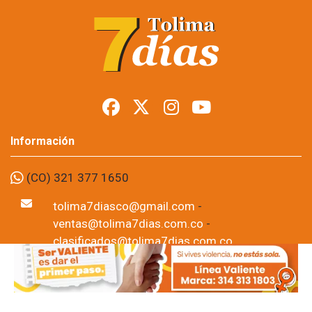
Restringen porte de
armas en Tolima
durante posesión
presidencial
Foto: suministrada a Tolima7Días.
06 de Aug, 2026
Los permisos para portar armas de fuego y armas traumáticas
quedaron suspendidos temporalmente en todo el
departamento del Tolima desde este jueves 6 de agosto y
hasta las 11:59 de la noche del domingo 9 de agosto. La
medida fue adoptada por la Sexta Brigada del Ejército Nacional
como parte de las disposiciones de seguridad previstas para la