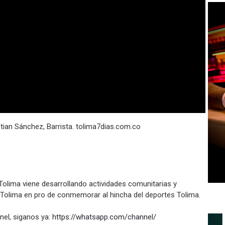
stian Sánchez, Barrista. tolima7dias.com.co
Tolima viene desarrollando actividades comunitarias y
 Tolima en pro de conmemorar al hincha del deportes Tolima.
el, siganos ya:
https://whatsapp.com/channel/