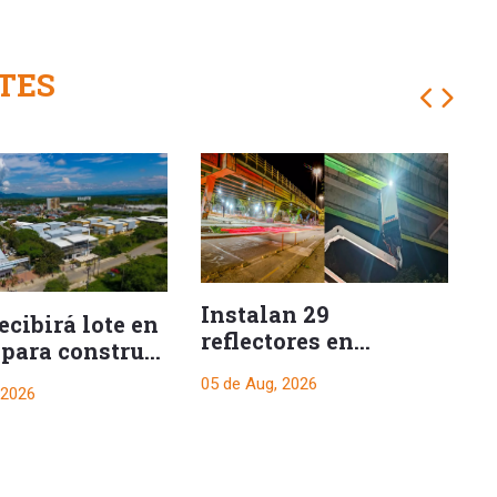
TES
Instalan 29
A
cibirá lote en
reflectores en
i
 para construir
viaducto para
d
complejo de
05 de Aug, 2026
05
reforzar la
 2026
ión
iluminación
nocturna