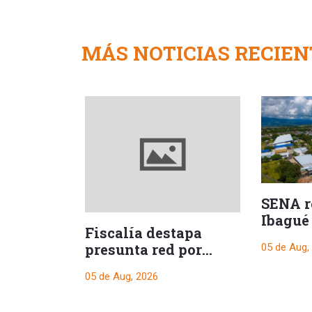
MÁS NOTICIAS RECIEN
SENA re
Ibagué
Fiscalía destapa
nuevo 
presunta red por
05 de Aug,
formac
contratos de regalías
05 de Aug, 2026