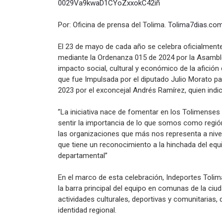
0029Va9kwaD1CYoZxxokC42iñ
Por: Oficina de prensa del Tolima.
Tolima7dias.co
El 23 de mayo de cada año se celebra oficialment
mediante la Ordenanza 015 de 2024 por la Asamble
impacto social, cultural y económico de la afició
que fue Impulsada por el diputado Julio Morato pa
2023 por el exconcejal Andrés Ramírez, quien indic
”La iniciativa nace de fomentar en los Tolimenses 
sentir la importancia de lo que somos como región
las organizaciones que más nos representa a nivel
que tiene un reconocimiento a la hinchada del eq
departamental”
En el marco de esta celebración, Indeportes Tolim
la barra principal del equipo en comunas de la ci
actividades culturales, deportivas y comunitarias,
identidad regional.