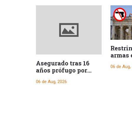
Restri
armas 
durant
Asegurado tras 16
06 de Aug,
presid
años prófugo por
crimen que
06 de Aug, 2026
conmocionó a Melgar