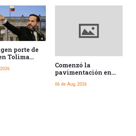
ngen porte de
en Tolima
e posesión
Comenzó la
H
 2026
encial
pavimentación en
s
uno de los tramos
06 de Aug, 2026
06
hacia El Salado