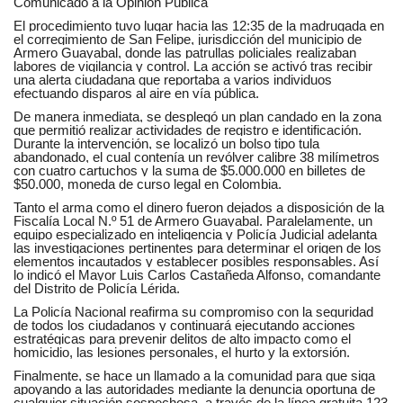
Comunicado a la Opinión Pública
El procedimiento tuvo lugar hacia las 12:35 de la madrugada en
el corregimiento de San Felipe, jurisdicción del municipio de
Armero Guayabal, donde las patrullas policiales realizaban
labores de vigilancia y control. La acción se activó tras recibir
una alerta ciudadana que reportaba a varios individuos
efectuando disparos al aire en vía pública.
De manera inmediata, se desplegó un plan candado en la zona
que permitió realizar actividades de registro e identificación.
Durante la intervención, se localizó un bolso tipo tula
abandonado, el cual contenía un revólver calibre 38 milímetros
con cuatro cartuchos y la suma de $5.000.000 en billetes de
$50.000, moneda de curso legal en Colombia.
Tanto el arma como el dinero fueron dejados a disposición de la
Fiscalía Local N.º 51 de Armero Guayabal. Paralelamente, un
equipo especializado en inteligencia y Policía Judicial adelanta
las investigaciones pertinentes para determinar el origen de los
elementos incautados y establecer posibles responsables. Así
lo indicó el Mayor Luis Carlos Castañeda Alfonso, comandante
del Distrito de Policía Lérida.
La Policía Nacional reafirma su compromiso con la seguridad
de todos los ciudadanos y continuará ejecutando acciones
estratégicas para prevenir delitos de alto impacto como el
homicidio, las lesiones personales, el hurto y la extorsión.
Finalmente, se hace un llamado a la comunidad para que siga
apoyando a las autoridades mediante la denuncia oportuna de
cualquier situación sospechosa, a través de la línea gratuita 123