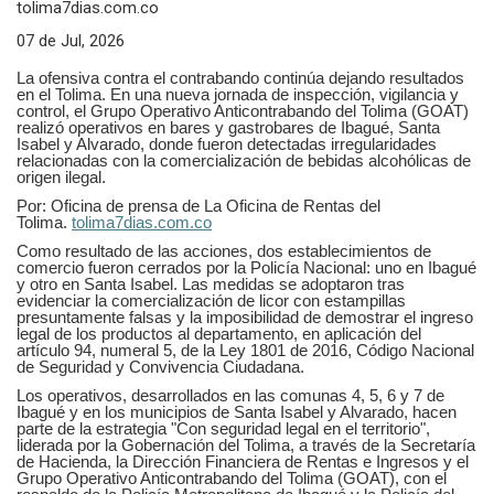
tolima7dias.com.co
07 de Jul, 2026
La ofensiva contra el contrabando continúa dejando resultados
en el Tolima. En una nueva jornada de inspección, vigilancia y
control, el Grupo Operativo Anticontrabando del Tolima (GOAT)
realizó operativos en bares y gastrobares de Ibagué, Santa
Isabel y Alvarado, donde fueron detectadas irregularidades
relacionadas con la comercialización de bebidas alcohólicas de
origen ilegal.
Por: Oficina de prensa de La Oficina de Rentas del
Tolima.
tolima7dias.com.co
Como resultado de las acciones, dos establecimientos de
comercio fueron cerrados por la Policía Nacional: uno en Ibagué
y otro en Santa Isabel. Las medidas se adoptaron tras
evidenciar la comercialización de licor con estampillas
presuntamente falsas y la imposibilidad de demostrar el ingreso
legal de los productos al departamento, en aplicación del
artículo 94, numeral 5, de la Ley 1801 de 2016, Código Nacional
de Seguridad y Convivencia Ciudadana.
Los operativos, desarrollados en las comunas 4, 5, 6 y 7 de
Ibagué y en los municipios de Santa Isabel y Alvarado, hacen
parte de la estrategia "Con seguridad legal en el territorio",
liderada por la Gobernación del Tolima, a través de la Secretaría
de Hacienda, la Dirección Financiera de Rentas e Ingresos y el
Grupo Operativo Anticontrabando del Tolima (GOAT), con el