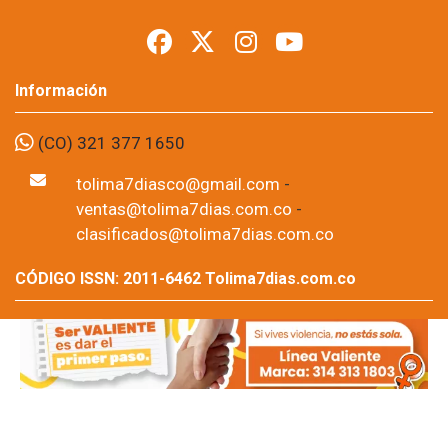
Lotería del Tolima
Video: Nancy Cristancho, Gerente de la Lotería del Tolima.
tolima7dias.com.co
09 de Aug, 2026
¡$5.000 Millones en Juego! El "Extra Pijao" de la Lotería del