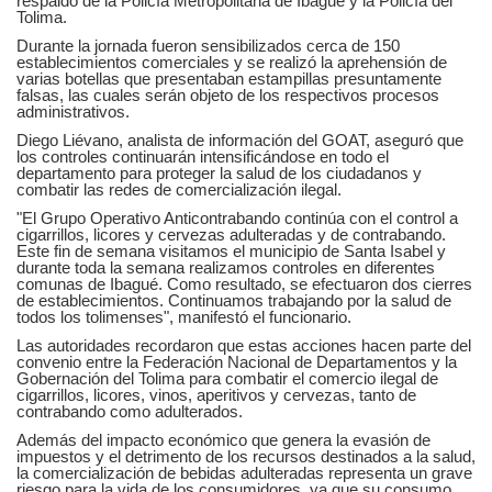
respaldo de la Policía Metropolitana de Ibagué y la Policía del
Tolima.
Durante la jornada fueron sensibilizados cerca de 150
establecimientos comerciales y se realizó la aprehensión de
varias botellas que presentaban estampillas presuntamente
falsas, las cuales serán objeto de los respectivos procesos
administrativos.
Diego Liévano, analista de información del GOAT, aseguró que
los controles continuarán intensificándose en todo el
departamento para proteger la salud de los ciudadanos y
combatir las redes de comercialización ilegal.
"El Grupo Operativo Anticontrabando continúa con el control a
cigarrillos, licores y cervezas adulteradas y de contrabando.
Este fin de semana visitamos el municipio de Santa Isabel y
durante toda la semana realizamos controles en diferentes
comunas de Ibagué. Como resultado, se efectuaron dos cierres
de establecimientos. Continuamos trabajando por la salud de
todos los tolimenses", manifestó el funcionario.
Las autoridades recordaron que estas acciones hacen parte del
convenio entre la Federación Nacional de Departamentos y la
Gobernación del Tolima para combatir el comercio ilegal de
cigarrillos, licores, vinos, aperitivos y cervezas, tanto de
contrabando como adulterados.
Además del impacto económico que genera la evasión de
impuestos y el detrimento de los recursos destinados a la salud,
la comercialización de bebidas adulteradas representa un grave
riesgo para la vida de los consumidores, ya que su consumo