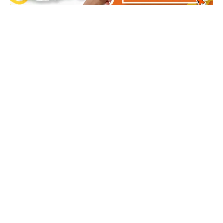
Información
(CO) 321 377 1650
tolima7diasco@gmail.com
-
ventas@tolima7dias.com.co
-
clasificados@tolima7dias.com.co
CÓDIGO ISSN: 2011-6462 Tolima7dias.com.co
Tolima7dias.com.co - Prohibida su reproducción total o