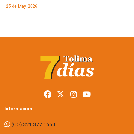
Ibagué
25 de May, 2026
Asegurado tras 16
años prófugo por
crimen que
conmocionó a Melgar