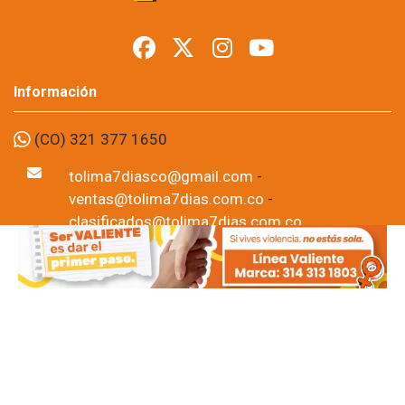
Información
(CO) 321 377 1650
tolima7diasco@gmail.com
-
ventas@tolima7dias.com.co
-
clasificados@tolima7dias.com.co
CÓDIGO ISSN: 2011-6462 Tolima7dias.com.co
Tolima7dias.com.co - Prohibida su reproducción total o
parcial, así como su traducción a cualquier idioma sin
autorización escrita de su titular. Noticias de Ibagué-
Tolima, Colombia y el mundo.