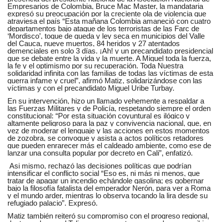
Empresarios de Colombia, Bruce Mac Master, la mandataria
expresó su preocupación por la creciente ola de violencia que
atraviesa el país “Esta mañana Colombia amaneció con cuatro
departamentos bajo ataque de los terroristas de las Farc de
‘Mordisco’, toque de queda y ley seca en municipios del Valle
del Cauca, nueve muertos, 84 heridos y 27 atentados
demenciales en solo 3 días. ¡Ah! y un precandidato presidencial
que se debate entre la vida y la muerte. A Miguel toda la fuerza,
la fe y el optimismo por su recuperación. Toda Nuestra
solidaridad infinita con las familias de todas las víctimas de esta
guerra infame y cruel”, afirmó Matiz, solidarizándose con las
víctimas y con el precandidato Miguel Uribe Turbay.
En su intervención, hizo un llamado vehemente a respaldar a
las Fuerzas Militares y de Policía, respetando siempre el orden
constitucional: “Por esta situación coyuntural es ilógico y
altamente peligroso para la paz y convivencia nacional, que, en
vez de moderar el lenguaje y las acciones en estos momentos
de zozobra, se convoque y asista a actos políticos retadores
que pueden enrarecer más el caldeado ambiente, como ese de
lanzar una consulta popular por decreto en Cali”, enfatizó.
Asi mismo, rechazó las decisiones políticas que podrían
intensificar el conflicto social “Eso es, ni más ni menos, que
tratar de apagar un incendio echándole gasolina; es gobernar
bajo la filosofía fatalista del emperador Nerón, para ver a Roma
y el mundo arder, mientras lo observa tocando la lira desde su
refugiado palacio”. Expresó.
Matiz también reiteró su compromiso con el progreso regional,