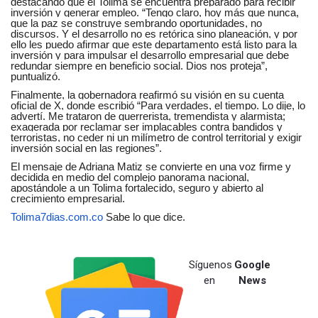
destacando que el Tolima se encuentra preparado para recibir
inversión y generar empleo. “Tengo claro, hoy más que nunca,
que la paz se construye sembrando oportunidades, no
discursos. Y el desarrollo no es retórica sino planeación, y por
ello les puedo afirmar que este departamento está listo para la
inversión y para impulsar el desarrollo empresarial que debe
redundar siempre en beneficio social. Dios nos proteja”,
puntualizó.
Finalmente, la gobernadora reafirmó su visión en su cuenta
oficial de X, donde escribió “Para verdades, el tiempo. Lo dije, lo
advertí. Me trataron de guerrerista, tremendista y alarmista;
exagerada por reclamar ser implacables contra bandidos y
terroristas, no ceder ni un milímetro de control territorial y exigir
inversión social en las regiones”.
El mensaje de Adriana Matiz se convierte en una voz firme y
decidida en medio del complejo panorama nacional,
apostándole a un Tolima fortalecido, seguro y abierto al
crecimiento empresarial.
Tolima7dias.com.co
Sabe lo que dice.
Síguenos
Google
en
News