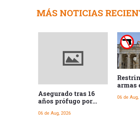
MÁS NOTICIAS RECIEN
Restri
armas 
durant
Asegurado tras 16
06 de Aug,
presid
años prófugo por
crimen que
06 de Aug, 2026
conmocionó a Melgar