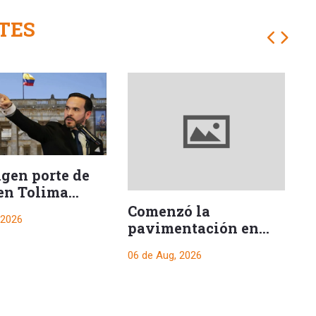
TES
ngen porte de
en Tolima
e posesión
Comenzó la
H
 2026
encial
pavimentación en
s
uno de los tramos
06 de Aug, 2026
06
hacia El Salado