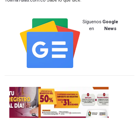
Tolima7dias.com.co
Sabe lo que dice.
Síguenos
Google
en
News