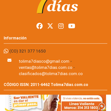
armas en Tolima
durante posesión
presidencial
Foto: suministrada a Tolima7Días.
06 de Aug, 2026
Los permisos para portar armas de fuego y armas traumáticas
quedaron suspendidos temporalmente en todo el
departamento del Tolima desde este jueves 6 de agosto y
hasta las 11:59 de la noche del domingo 9 de agosto. La
medida fue adoptada por la Sexta Brigada del Ejército Nacional
como parte de las disposiciones de seguridad previstas para la
posesión presidencial correspondiente al periodo 2026-2030.