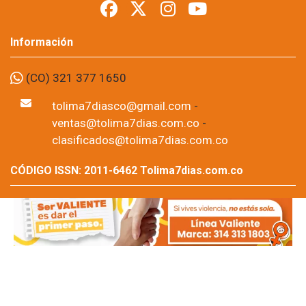
Información
(CO) 321 377 1650
tolima7diasco@gmail.com
-
ventas@tolima7dias.com.co
-
clasificados@tolima7dias.com.co
CÓDIGO ISSN: 2011-6462 Tolima7dias.com.co
Tolima7dias.com.co - Prohibida su reproducción total o
parcial, así como su traducción a cualquier idioma sin
autorización escrita de su titular. Noticias de Ibagué-
Tolima, Colombia y el mundo.
Copyright © 2026 Tolima7dias.com.co
.Todos los Derechos Reservados