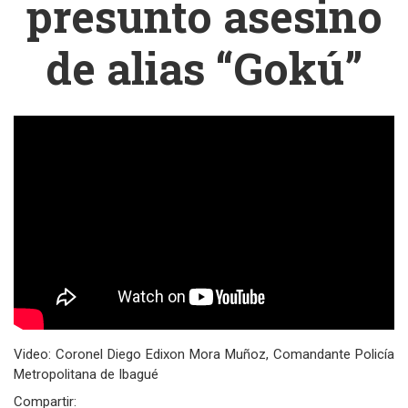
presunto asesino
de alias “Gokú”
Video: Coronel Diego Edixon Mora Muñoz, Comandante Policía
Metropolitana de Ibagué
Compartir: