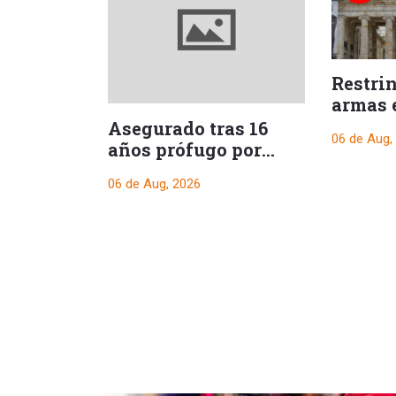
Restri
armas 
durant
Asegurado tras 16
06 de Aug,
presid
años prófugo por
crimen que
06 de Aug, 2026
conmocionó a Melgar