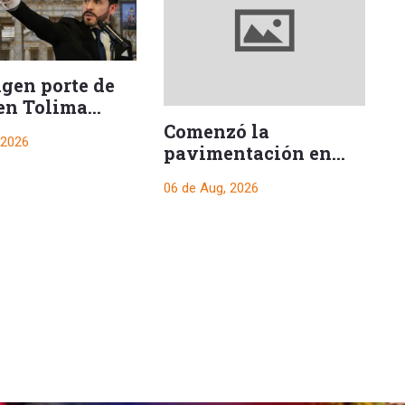
ngen porte de
en Tolima
e posesión
Comenzó la
H
 2026
encial
pavimentación en
s
uno de los tramos
06 de Aug, 2026
06
hacia El Salado