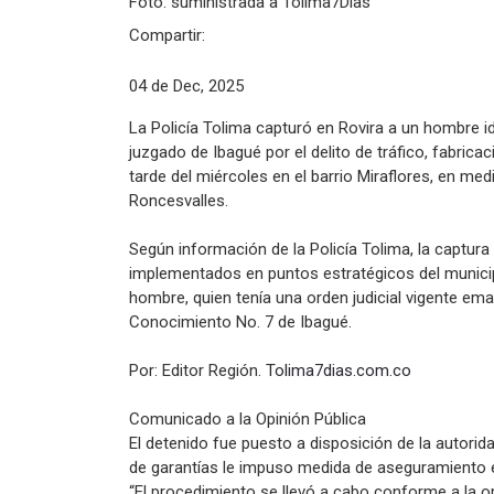
Foto: suministrada a Tolima7Días
Compartir:
04 de Dec, 2025
La Policía Tolima capturó en Rovira a un hombre i
juzgado de Ibagué por el delito de tráfico, fabrica
tarde del miércoles en el barrio Miraflores, en me
Roncesvalles.
Según información de la Policía Tolima, la captura 
implementados en puntos estratégicos del municipio
hombre, quien tenía una orden judicial vigente em
Conocimiento No. 7 de Ibagué.
Por: Editor Región.
Tolima7dias.com.co
Comunicado a la Opinión Pública
El detenido fue puesto a disposición de la autorid
de garantías le impuso medida de aseguramiento e
“El procedimiento se llevó a cabo conforme a la or