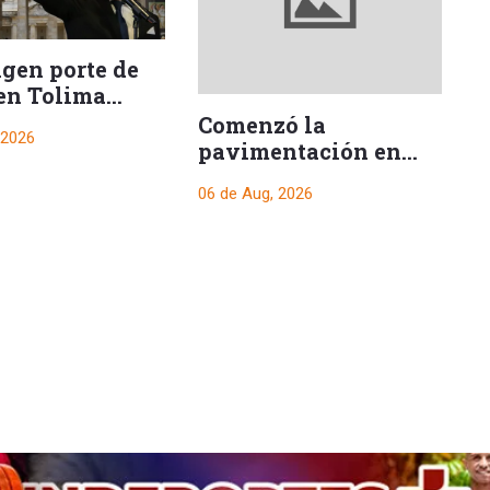
ngen porte de
en Tolima
e posesión
Comenzó la
H
 2026
encial
pavimentación en
s
uno de los tramos
06 de Aug, 2026
06
hacia El Salado