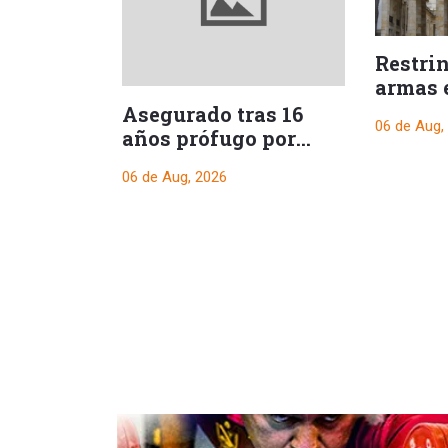
Restri
armas 
durant
Asegurado tras 16
06 de Aug,
presid
años prófugo por
crimen que
06 de Aug, 2026
conmocionó a Melgar