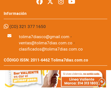
Foto: suministrada a Tolima7Días.
06 de Aug, 2026
Los permisos para portar armas de fuego y armas traumáticas
quedaron suspendidos temporalmente en todo el
departamento del Tolima desde este jueves 6 de agosto y
hasta las 11:59 de la noche del domingo 9 de agosto. La
medida fue adoptada por la Sexta Brigada del Ejército Nacional
como parte de las disposiciones de seguridad previstas para la
posesión presidencial correspondiente al periodo 2026-2030.
Por: Editor Región,
Tolima7dias.com.co