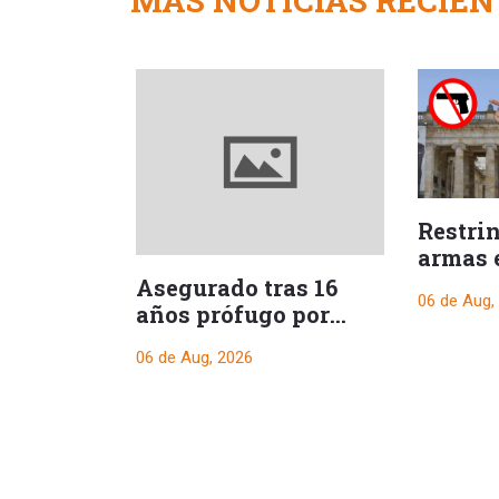
MÁS NOTICIAS RECIEN
Restri
armas 
durant
Asegurado tras 16
06 de Aug,
presid
años prófugo por
crimen que
06 de Aug, 2026
conmocionó a Melgar