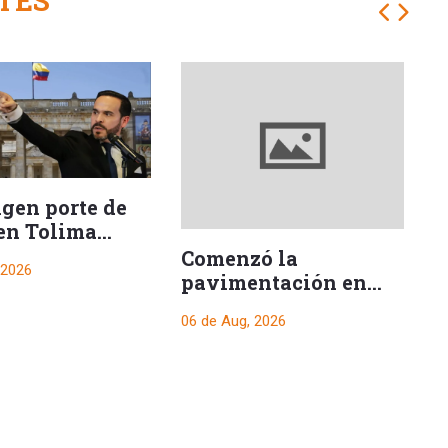
TES
ngen porte de
en Tolima
e posesión
Comenzó la
H
 2026
encial
pavimentación en
s
uno de los tramos
06 de Aug, 2026
06
hacia El Salado