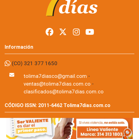
Ibagué para construir
nuevo complejo de
formación
Foto: suministrada a Tolima7Días.
05 de Aug, 2026
El Servicio Nacional de Aprendizaje (SENA) recibirá este jueves
6 de agosto un lote de 17.001 metros cuadrados, ubicado en el
sector de Picaleña, donde se proyecta la construcción de
IBATECH, un complejo de formación técnica y tecnológica que
busca ampliar la oferta educativa para Ibagué y el Tolima.
Por: Editor Región,
Tolima7dias.com.co