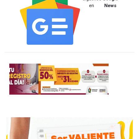
en
News