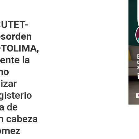
 SUTET-
esorden
DTOLIMA,
ente la
no
lizar
gisterio
ía de
en cabeza
Gómez