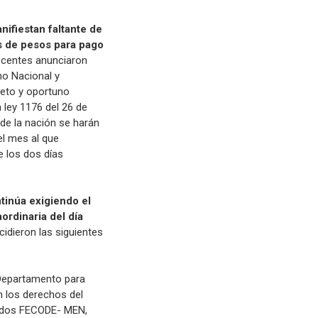
nifiestan faltante de
s de pesos para pago
centes anunciaron
no Nacional y
leto y oportuno
 ley 1176 del 26 de
 de la nación se harán
del mes al que
 los dos días
tinúa exigiendo el
ordinaria del día
ecidieron las siguientes
 Departamento para
n los derechos del
erdos FECODE- MEN,