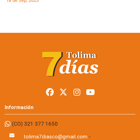
18 de Sep, 2023
Agresión a la
campaña de
Hincapié: ¿xenofobia
y hartazgo político?
18 de Sep, 2023
La agresión que sufrió