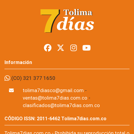
Información
(CO) 321 377 1650
tolima7diasco@gmail.com
-
ventas@tolima7dias.com.co
-
clasificados@tolima7dias.com.co
CÓDIGO ISSN: 2011-6462 Tolima7dias.com.co
Tolima7dias.com.co - Prohibida su reproducción total o