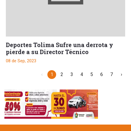
Deportes Tolima Sufre una derrota y
pierde a su Director Técnico
08 de Sep, 2023
‹
1
2
3
4
5
6
7
›