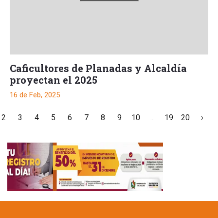
Caficultores de Planadas y Alcaldía
proyectan el 2025
16 de Feb, 2025
2
3
4
5
6
7
8
9
10
...
19
20
›