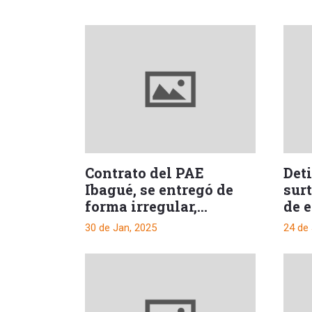
Contrato del PAE
Det
Ibagué, se entregó de
surt
forma irregular,
de e
Procuraduría investiga
Iba
30 de Jan, 2025
24 de