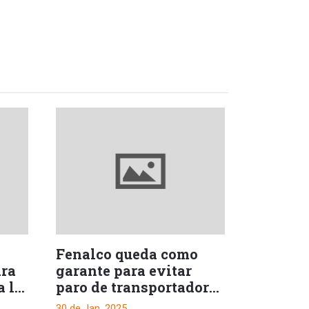
Fenalco queda como
ara
garante para evitar
a la
paro de transportadores
en Ibagué
30 de Jan, 2025