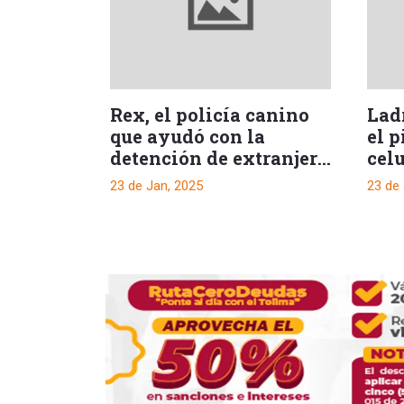
Rex, el policía canino
Lad
que ayudó con la
el p
detención de extranjero
celu
que llevaba droga en su
cua
23 de Jan, 2025
23 de
maleta