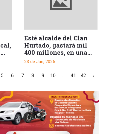
Esté alcalde del Clan
cal,
Hurtado, gastará mil
e
400 millones, en una
fiesta de 3 días
23 de Jan, 2025
5
6
7
8
9
10
...
41
42
›