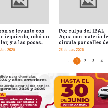
rón se levantó con
Por culpa del IBAL,
ie izquierdo, robó un
Agua con materia fe
lar, y a las pocas
circula por calles d
dras lo capturan
barrio de Ibagué
 Jan, 2025
23 de Jan, 2025
‹
1
2
3
4