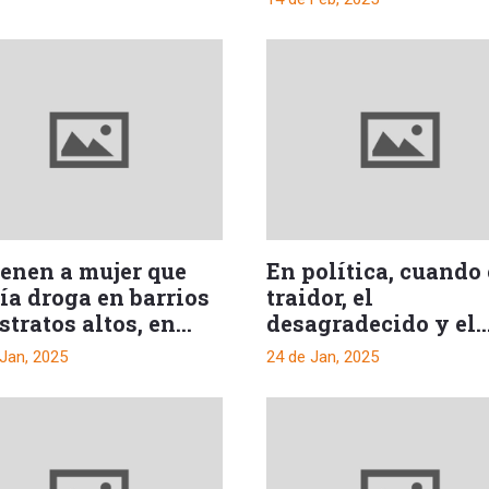
ienen a mujer que
En política, cuando 
ía droga en barrios
traidor, el
stratos altos, en
desagradecido y el
gué.
ambicioso se
 Jan, 2025
24 de Jan, 2025
representa en una s
Persona