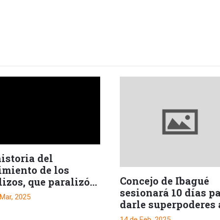
istoria del
imiento de los
Concejo de Ibagué
lizos, que paralizó
sesionará 10 días p
Tolima
 Mar, 2025
darle superpoderes 
alcaldesa
14 de Feb, 2025