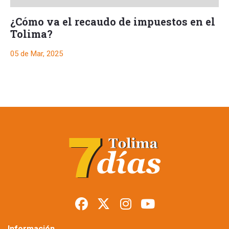
¿Cómo va el recaudo de impuestos en el
Tolima?
05 de Mar, 2025
Ibagué dejó de
recaudar $4.885
millones por
exenciones
tributarias