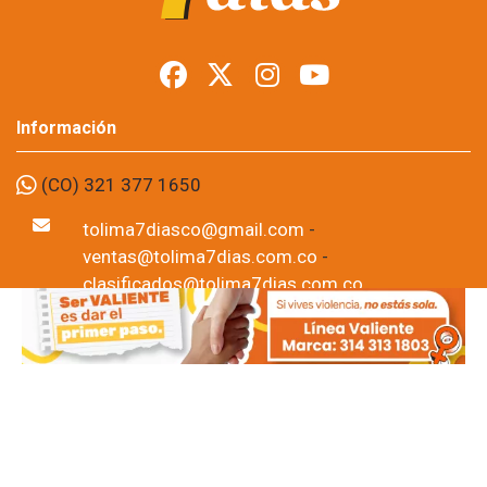
millones por
exenciones
tributarias
Foto: suministrada a Tolima7Días.
14 de Jul, 2026
Durante el primer semestre de 2026, el Municipio de Ibagué 
concedió 239 exoneraciones tributarias que representan más de 
$4.885 millones en impuestos Predial e Industria y Comercio 
(ICA). Los beneficios fueron otorgados a iglesias cristianas, 
fundaciones, madres comunitarias, hogares sustitutos, 