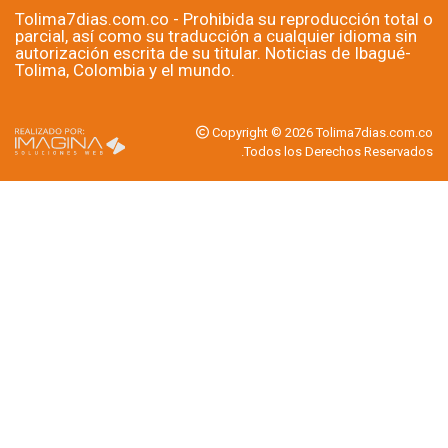
$4.885 millones en impuestos Predial e Industria y Comercio 
(ICA). Los beneficios fueron otorgados a iglesias cristianas, 
fundaciones, madres comunitarias, hogares sustitutos, 
empresarios y otras entidades contempladas en acuerdos 
municipales vigentes.
Por: Editor Región, 
Tolima7dias.com.co
Las exenciones corresponden al periodo comprendido entre 
enero y junio de este año y están respaldadas por 15 acuerdos 
municipales. Según la Dirección de Rentas, 29 de esos 
beneficios fueron priorizados por su alcance social, al incluir 
predios de madres comunitarias, hogares sustitutos, iglesias 
cristianas y propiedades ubicadas en zonas catalogadas como 