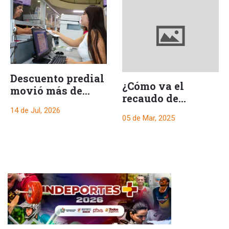
Descuento predial
¿Cómo va el
movió más de
recaudo de
$24.400 millones
impuestos en el
14 de Jul, 2026
en Ibagué.
05 de Mar, 2025
Tolima?