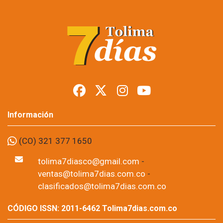
Ibagué dejó de
recaudar $4.885
millones por
exenciones
tributarias
Foto: suministrada a Tolima7Días.
14 de Jul, 2026
Durante el primer semestre de 2026, el Municipio de Ibagué 
concedió 239 exoneraciones tributarias que representan más de 