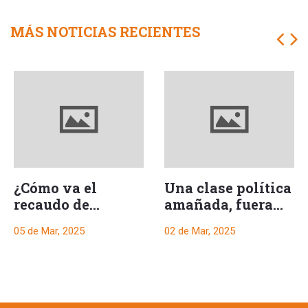
MÁS NOTICIAS RECIENTES
¿Cómo va el
Una clase política
recaudo de
amañada, fuera
impuestos en el
mediocres y
05 de Mar, 2025
02 de Mar, 2025
Tolima?
nuevos ricos de la
ciudad