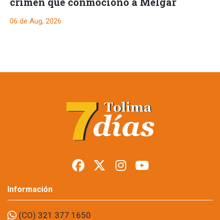
crimen que conmocionó a Melgar
06 de Aug, 2026
Consejo de Estado,
corrigió fallo de esa
misma corte, qué
sacó al alcalde de
Prado