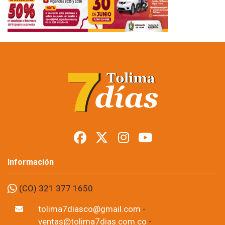
Información
(CO) 321 377 1650
tolima7diasco@gmail.com
-
ventas@tolima7dias.com.co
-