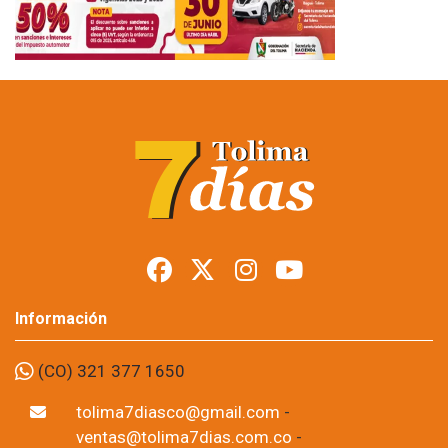
Información
(CO) 321 377 1650
tolima7diasco@gmail.com
-
ventas@tolima7dias.com.co
-