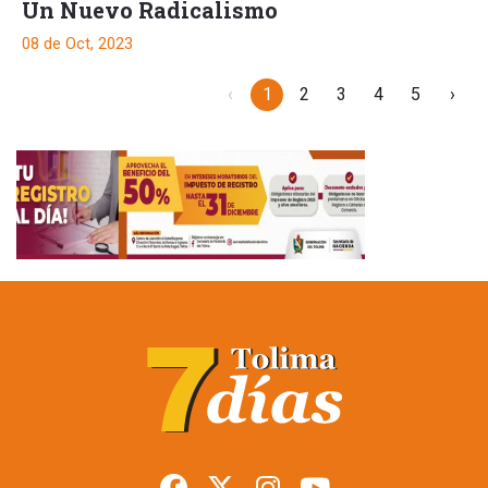
Un Nuevo Radicalismo
08 de Oct, 2023
‹
1
2
3
4
5
›