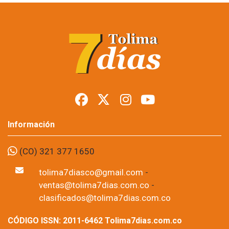
Más de 20.000
personas cerraron la
Semana del
Campesino en Ibagué
Foto: suministrada a Tolima7Días.
11 de Jun, 2026
La Semana del Campesino 2026 concluyó en Ibagué con un 
concierto de clausura que reunió a más de 20.000 asistentes, 