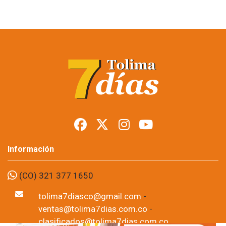
Más de 20.000
personas cerraron la
Semana del
Campesino en Ibagué
Foto: suministrada a Tolima7Días.
11 de Jun, 2026