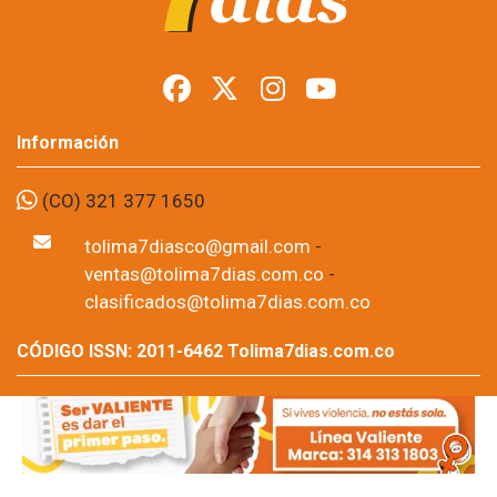
Semana del
Campesino en Ibagué
Foto: suministrada a Tolima7Días.
11 de Jun, 2026
La Semana del Campesino 2026 concluyó en Ibagué con un 
concierto de clausura que reunió a más de 20.000 asistentes, 
según cifras entregadas por la organización del evento. Durante 
seis días se desarrollaron actividades deportivas, comerciales, 
gastronómicas y culturales enfocadas en la población rural de 
los 17 corregimientos del municipio.