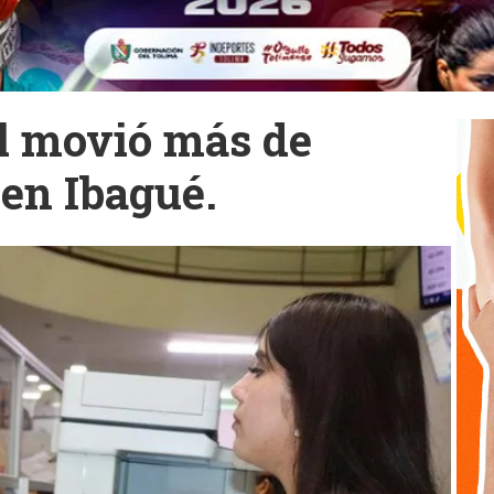
l movió más de
 en Ibagué.