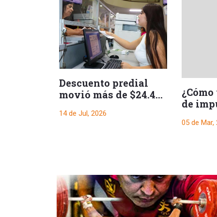
Descuento predial
¿Cómo 
movió más de $24.400
de imp
millones en Ibagué.
Tolima
14 de Jul, 2026
05 de Mar,