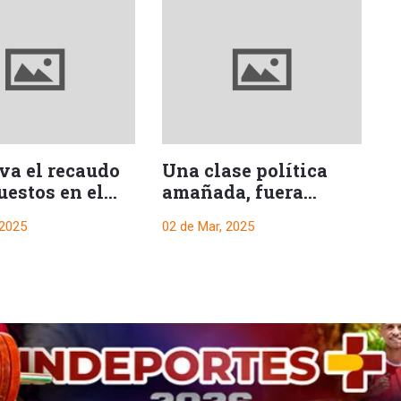
va el recaudo
Una clase política
M
uestos en el
amañada, fuera
T
?
mediocres y nuevos
r
 2025
02 de Mar, 2025
26
ricos de la ciudad
a
p
a