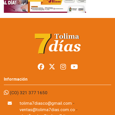
Información
(CO) 321 377 1650
tolima7diasco@gmail.com
-
ventas@tolima7dias.com.co
-