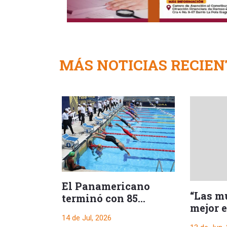
MÁS NOTICIAS RECIEN
El Panamericano
“Las m
terminó con 85
mejor 
medallas para
fútbol 
14 de Jul, 2026
Colombia y triunfo de