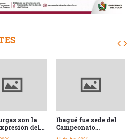
TES
urgas son la
Ibagué fue sede del
H
expresión del
Campeonato
o
en paz”:
Nacional Interligas
t