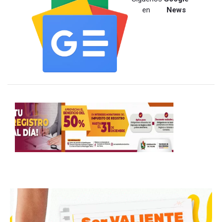
en
News